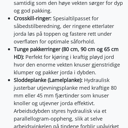
samtidig som den høye vekten sørger for dyp
og god pakking.
Crosskill-ringer:
Spesialtilpasset for
såbedstilberedning, der ringene etterlater
jorda løs på toppen og fastere rett under
overflaten for optimale såforhold.
Tunge pakkerringer (80 cm, 90 cm og 65 cm
HD):
Perfekt for kjøring i kraftig pløyd jord
hvor den enorme vekten knuser gjenstridige
klumper og pakker jorda i dybden.
Sloddeplanke (Lamelplanke):
Hydraulisk
justerbar utjevningsplanke med kraftige 80
mm eller 45 mm fjærtinder som knuser
knoller og utjevner jorda effektivt.
Arbeidsdybden styres hydraulisk via et
parallellogram-oppheng, slik at selve
arbeidsvinkelen på tindene forblir upåvirket