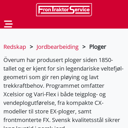
Redskap
>
Jordbearbeiding
>
Ploger
Överum har produsert ploger siden 1850-
tallet og er kjent for sin legendariske veltefjøl-
geometri som gir ren pløying og lavt
trekkraftbehov. Programmet omfatter
Xcelsior og Vari-Flex i både teigplog- og
vendeplogutførelse, fra kompakte CX-
modeller til store EX-ploger, samt
frontmonterte FX. Svensk kvalitetsstål sikrer