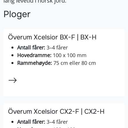
lang levetid i norsk jord.
Ploger
Överum Xcelsior BX-F | BX-H
Antall fårer:
3–4 fårer
Hovedramme:
100 x 100 mm
Rammehøyde:
75 cm eller 80 cm
Överum Xcelsior CX2-F | CX2-H
Antall fårer:
3–4 fårer