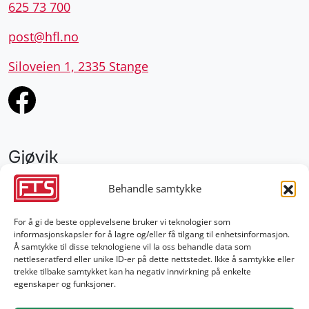
625 73 700
post@hfl.no
Siloveien 1, 2335 Stange
Gjøvik
952 28 000
Behandle samtykke
gjovik@fts.no
For å gi de beste opplevelsene bruker vi teknologier som
informasjonskapsler for å lagre og/eller få tilgang til enhetsinformasjon.
Damvegen 4, 2827 Hunndalen
Å samtykke til disse teknologiene vil la oss behandle data som
nettleseratferd eller unike ID-er på dette nettstedet. Ikke å samtykke eller
trekke tilbake samtykket kan ha negativ innvirkning på enkelte
egenskaper og funksjoner.