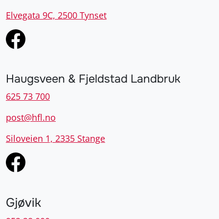
Elvegata 9C, 2500 Tynset
Haugsveen & Fjeldstad Landbruk
625 73 700
post@hfl.no
Siloveien 1, 2335 Stange
Gjøvik