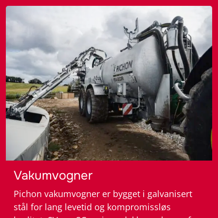
– Gjødselutstyr
Vakumvogner
Pichon vakumvogner er bygget i galvanisert
stål for lang levetid og kompromissløs