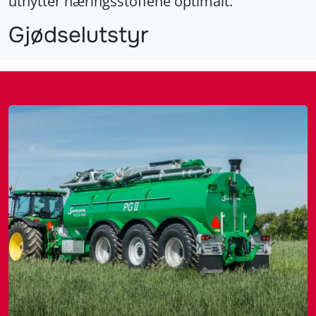
utnytter næringsstoffene optimalt.
Gjødselutstyr