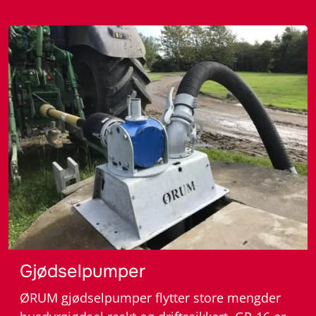
– Gjødselutstyr
Gjødselpumper
ØRUM gjødselpumper flytter store mengder