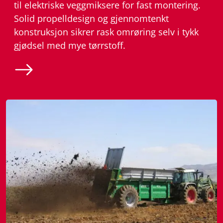
til elektriske veggmiksere for fast montering.
Solid propelldesign og gjennomtenkt
konstruksjon sikrer rask omrøring selv i tykk
gjødsel med mye tørrstoff.