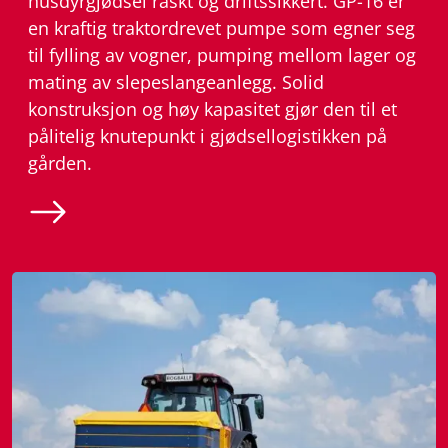
husdyrgjødsel raskt og driftssikkert. GP-16 er
en kraftig traktordrevet pumpe som egner seg
til fylling av vogner, pumping mellom lager og
mating av slepeslangeanlegg. Solid
konstruksjon og høy kapasitet gjør den til et
pålitelig knutepunkt i gjødsellogistikken på
gården.