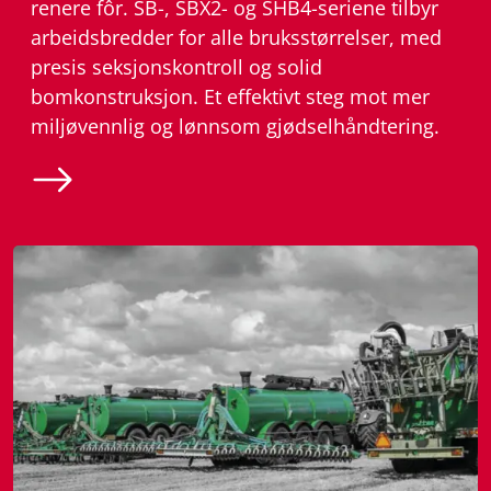
renere fôr. SB-, SBX2- og SHB4-seriene tilbyr
arbeidsbredder for alle bruksstørrelser, med
presis seksjonskontroll og solid
bomkonstruksjon. Et effektivt steg mot mer
miljøvennlig og lønnsom gjødselhåndtering.