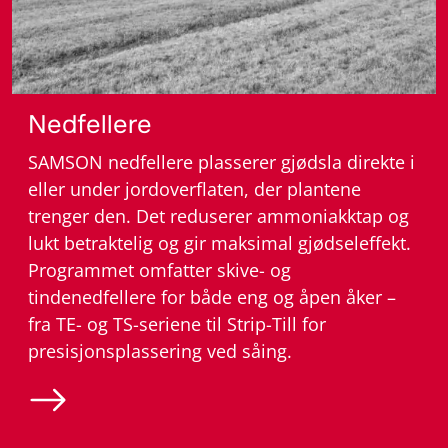
– Gjødselutstyr
Nedfellere
SAMSON nedfellere plasserer gjødsla direkte i
eller under jordoverflaten, der plantene
trenger den. Det reduserer ammoniakktap og
lukt betraktelig og gir maksimal gjødseleffekt.
Programmet omfatter skive- og
tindenedfellere for både eng og åpen åker –
fra TE- og TS-seriene til Strip-Till for
presisjonsplassering ved såing.