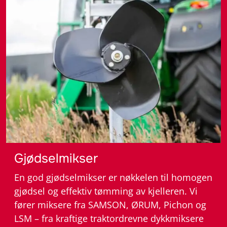
– Gjødselutstyr
Gjødselmikser
En god gjødselmikser er nøkkelen til homogen
gjødsel og effektiv tømming av kjelleren. Vi
fører miksere fra SAMSON, ØRUM, Pichon og
LSM – fra kraftige traktordrevne dykkmiksere