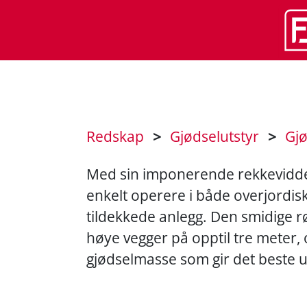
Redskap
>
Gjødselutstyr
>
Gj
Med sin imponerende rekkevidde o
enkelt operere i både overjordis
tildekkede anlegg. Den smidige 
høye vegger på opptil tre meter,
gjødselmasse som gir det beste utg