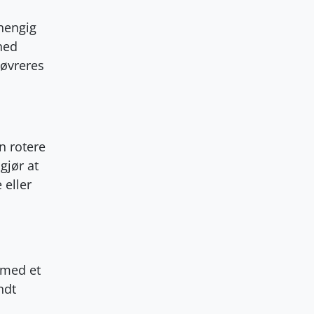
vhengig
ned
nøvreres
n rotere
gjør at
 eller
 med et
ndt