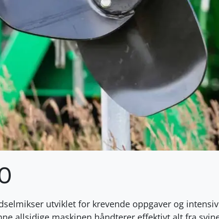
0
selmikser utviklet for krevende oppgaver og intensiv
nne allsidige maskinen håndterer effektivt alt fra svin