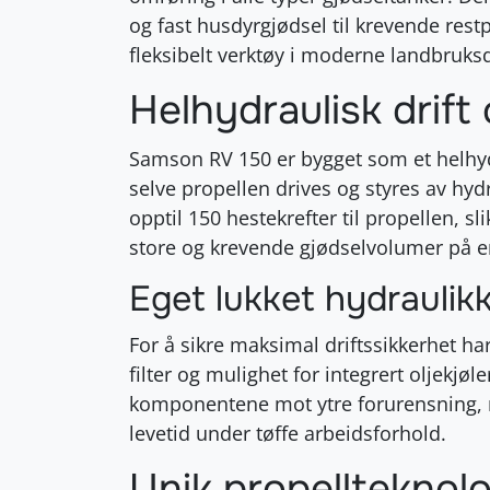
og fast husdyrgjødsel til krevende rest
fleksibelt verktøy i moderne landbruksdr
Helhydraulisk drift 
Samson RV 150 er bygget som et helhydr
selve propellen drives og styres av hyd
opptil 150 hestekrefter til propellen, sl
store og krevende gjødselvolumer på e
Eget lukket hydraulik
For å sikre maksimal driftssikkerhet ha
filter og mulighet for integrert oljekjøl
komponentene mot ytre forurensning, no
levetid under tøffe arbeidsforhold
.
Unik propellteknolo