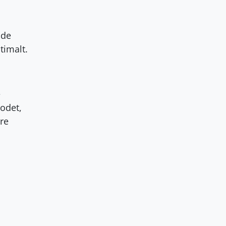
nde
timalt
.
e
hodet,
re