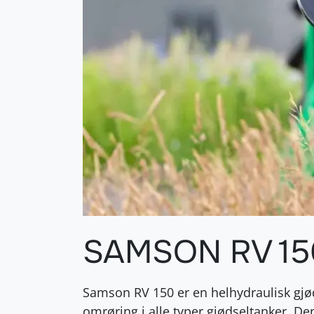
SAMSON RV 15
Samson RV 150 er en helhydraulisk gjød
omrøring i alle typer gjødseltanker. De