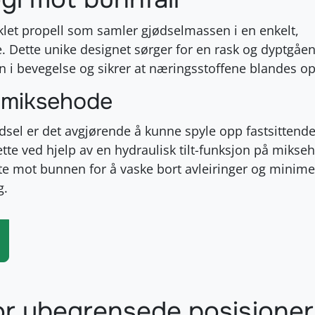
klet propell som samler gjødselmassen i en enkelt,
e
. Dette unike designet sørger for en rask og dyptgåe
i bevegelse og sikrer at næringsstoffene blandes op
v miksehode
dsel er det avgjørende å kunne spyle opp fastsittend
ette ved hjelp av en hydraulisk tilt-funksjon på mikse
kte mot bunnen for å vaske bort avleiringer og minime
g
.
for ubegrensede posisjoner