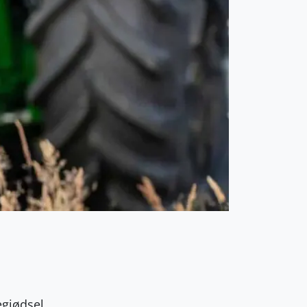
egjødsel