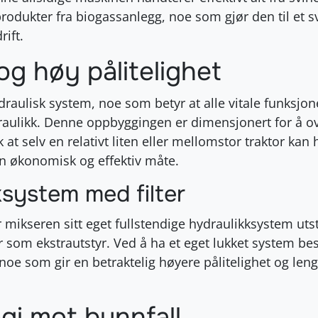
produkter fra biogassanlegg, noe som gjør den til et s
ift.
og høy pålitelighet
aulisk system, noe som betyr at alle vitale funksjon
raulikk
. Denne oppbyggingen er dimensjonert for å o
ik at selv en relativt liten eller mellomstor traktor kan
n økonomisk og effektiv måte
.
ksystem med filter
r mikseren sitt eget fullstendige hydraulikksystem ut
er som ekstrautstyr
. Ved å ha et eget lukket system be
e som gir en betraktelig høyere pålitelighet og leng
gi mot bunnfall