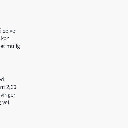
å selve
 kan
det mulig
ed
om 2,60
svinger
 vei
.