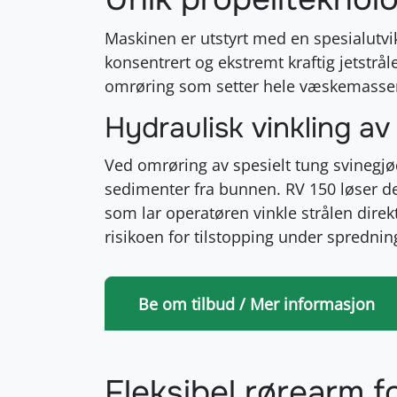
Maskinen er utstyrt med en spesialutvi
konsentrert og ekstremt kraftig jetstrål
omrøring som setter hele væskemassen 
Hydraulisk vinkling a
Ved omrøring av spesielt tung svinegjø
sedimenter fra bunnen
. RV 150 løser d
som lar operatøren vinkle strålen dire
risikoen for tilstopping under sprednin
Be om tilbud / Mer informasjon
Fleksibel rørearm 