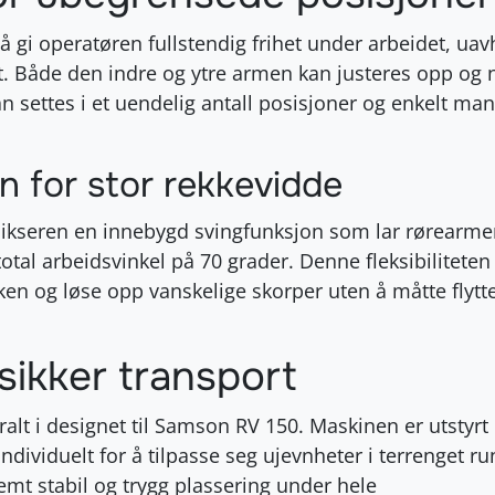
å gi operatøren fullstendig frihet under arbeidet, ua
t. Både den indre og ytre armen kan justeres opp og 
n settes i et uendelig antall posisjoner og enkelt ma
n for stor rekkevidde
 mikseren en innebygd svingfunksjon som lar rørearme
total arbeidsvinkel på 70 grader. Denne fleksibiliteten 
n og løse opp vanskelige skorper uten å måtte flytte
sikker transport
ralt i designet til Samson RV 150
. Maskinen er utstyrt
ndividuelt for å tilpasse seg ujevnheter i terrenget ru
emt stabil og trygg plassering under hele