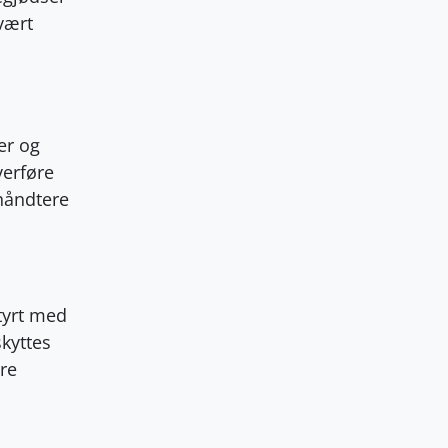
vært
er og
verføre
 håndtere
styrt med
skyttes
re