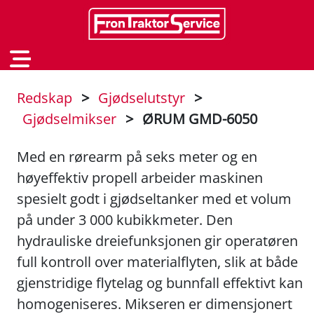
Redskap
>
Gjødselutstyr
>
Gjødselmikser
>
ØRUM GMD-6050
Med en rørearm på seks meter og en
høyeffektiv propell arbeider maskinen
spesielt godt i gjødseltanker med et volum
på under 3 000 kubikkmeter. Den
hydrauliske dreiefunksjonen gir operatøren
full kontroll over materialflyten, slik at både
gjenstridige flytelag og bunnfall effektivt kan
homogeniseres. Mikseren er dimensjonert