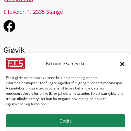
Siloveien 1, 2335 Stange
Gjøvik
952 28 000
Behandle samtykke
gjovik@fts.no
For å gi de beste opplevelsene bruker vi teknologier som
informasjonskapsler for å lagre og/eller få tilgang til enhetsinformasjon.
Damvegen 4, 2827 Hunndalen
Å samtykke til disse teknologiene vil la oss behandle data som
nettleseratferd eller unike ID-er på dette nettstedet. Ikke å samtykke eller
trekke tilbake samtykket kan ha negativ innvirkning på enkelte
egenskaper og funksjoner.
Godta