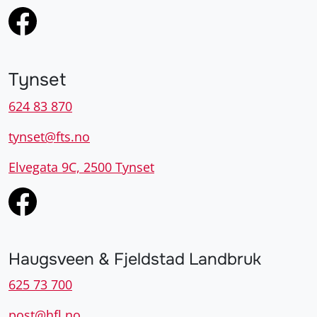
Tynset
624 83 870
tynset@fts.no
Elvegata 9C, 2500 Tynset
Haugsveen & Fjeldstad Landbruk
625 73 700
post@hfl.no