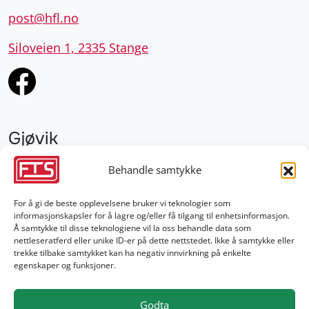
post@hfl.no
Siloveien 1, 2335 Stange
Gjøvik
952 28 000
Behandle samtykke
gjovik@fts.no
For å gi de beste opplevelsene bruker vi teknologier som
informasjonskapsler for å lagre og/eller få tilgang til enhetsinformasjon.
Damvegen 4, 2827 Hunndalen
Å samtykke til disse teknologiene vil la oss behandle data som
nettleseratferd eller unike ID-er på dette nettstedet. Ikke å samtykke eller
trekke tilbake samtykket kan ha negativ innvirkning på enkelte
egenskaper og funksjoner.
Godta