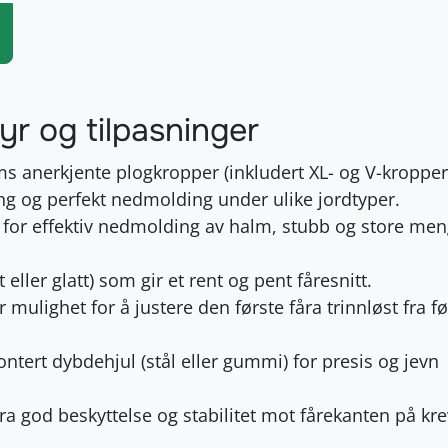
tyr og tilpasninger
ms anerkjente plogkropper (inkludert XL- og V-kroppe
ng og perfekt nedmolding under ulike jordtyper.
for effektiv nedmolding av halm, stubb og store me
 eller glatt) som gir et rent og pent fåresnitt.
r mulighet for å justere den første fåra trinnløst fra f
tert dybdehjul (stål eller gummi) for presis og jevn
ra god beskyttelse og stabilitet mot fårekanten på kr