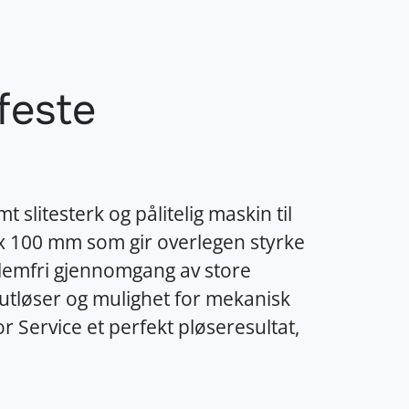
feste
litesterk og pålitelig maskin til
x 100 mm som gir overlegen styrke
lemfri gjennomgang av store
tløser og mulighet for mekanisk
or Service et perfekt pløseresultat,