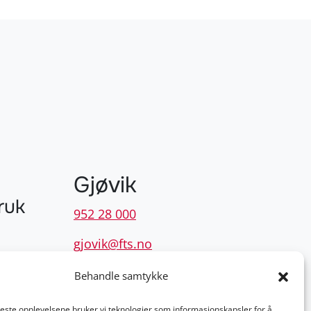
Gjøvik
ruk
952 28 000
gjovik@fts.no
Damvegen 4, 2827 Hunndalen
Behandle samtykke
beste opplevelsene bruker vi teknologier som informasjonskapsler for å