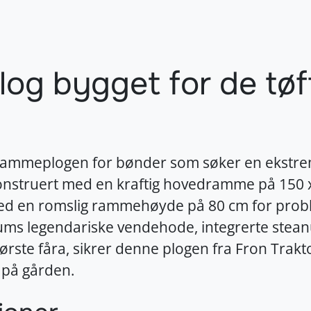
log bygget for de tøf
ammeplogen for bønder som søker en ekstremt s
onstruert med en kraftig hovedramme på 150 
med en romslig rammehøyde på 80 cm for prob
ms legendariske vendehode, integrerte steanu
 første fåra, sikrer denne plogen fra Fron Trakt
d på gården.