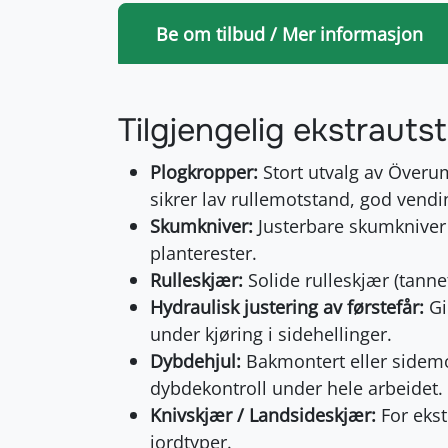
Be om tilbud / Mer informasjon
Tilgjengelig ekstrauts
Plogkropper:
Stort utvalg av Överu
sikrer lav rullemotstand, god vendi
Skumkniver:
Justerbare skumkniver 
planterester.
Rulleskjær:
Solide rulleskjær (tannet
Hydraulisk justering av førstefår:
Gi
under kjøring i sidehellinger.
Dybdehjul:
Bakmontert eller sidemon
dybdekontroll under hele arbeidet.
Knivskjær / Landsideskjær:
For ekst
jordtyper.