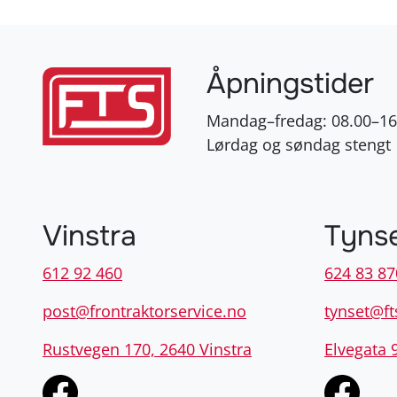
Åpningstider
Mandag–fredag: 08.00–16
Lørdag og søndag stengt
Vinstra
Tyns
612 92 460
624 83 87
post@frontraktorservice.no
tynset@ft
Rustvegen 170, 2640 Vinstra
Elvegata 