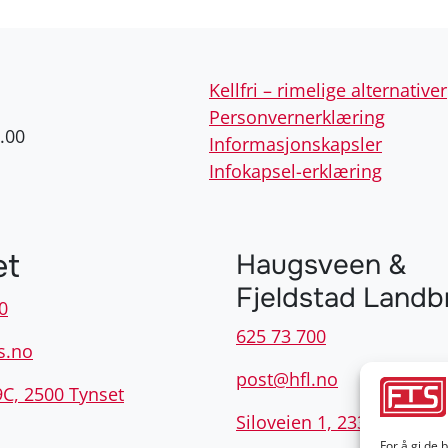
Kellfri – rimelige alternativer
Personvernerklæring
.00
Informasjonskapsler
Infokapsel-erklæring
et
Haugsveen &
Fjeldstad Landb
0
625 73 700
s.no
post@hfl.no
9C, 2500 Tynset
Siloveien 1, 2335 Stange
For å gi de 