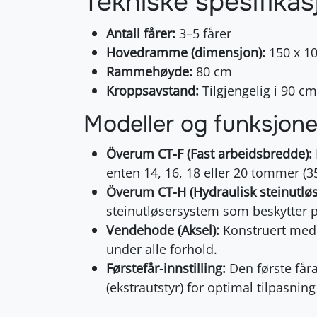
Tekniske spesifikas
Antall fårer:
3–5 fårer
Hovedramme (dimensjon):
150 x 1
Rammehøyde:
80 cm
Kroppsavstand:
Tilgjengelig i 90 cm
Modeller og funksjone
Överum CT-F (Fast arbeidsbredde):
enten 14, 16, 18 eller 20 tommer (35
Överum CT-H (Hydraulisk steinutløs
steinutløsersystem som beskytter p
Vendehode (Aksel):
Konstruert med 
under alle forhold.
Førstefår-innstilling:
Den første fåra
(ekstrautstyr) for optimal tilpasning