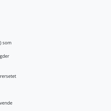
r) som
ngder
ørersetet
evende