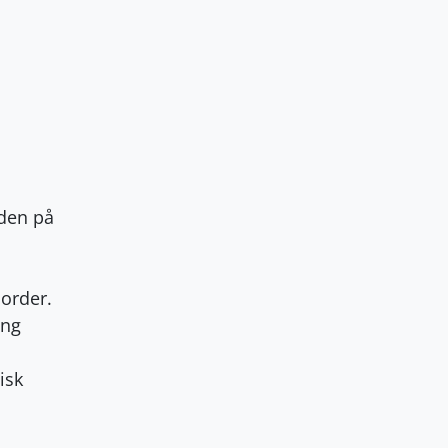
dden på
jorder.
ing
isk