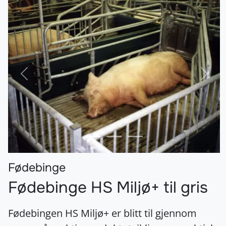
Forrige
Nest
Fødebinge
Fødebinge HS Miljø+ til gris
Fødebingen HS Miljø+ er blitt til gjennom
mange års aktiv produktutvikling og praktisk
bruk. Landbrukstilsynet har gitt fødebingen
typegodkjenning FB08.