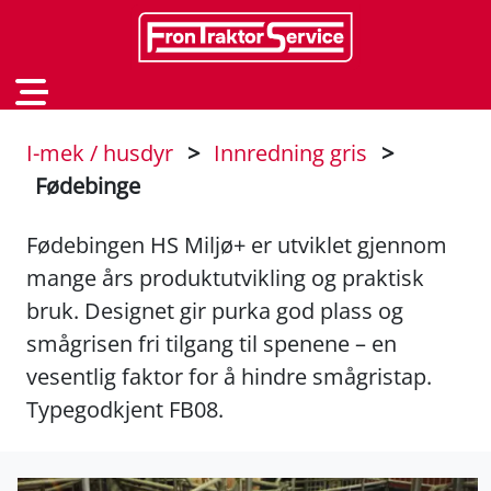
I-mek / husdyr
>
Innredning gris
>
Fødebinge
Fødebingen HS Miljø+ er utviklet gjennom
mange års produktutvikling og praktisk
bruk. Designet gir purka god plass og
smågrisen fri tilgang til spenene – en
vesentlig faktor for å hindre smågristap.
Typegodkjent FB08.