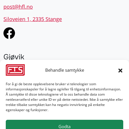
Gjøvik
952 28 000
gjovik@fts.no
Damvegen 4, 2827 Hunndalen
Behandle samtykke
For å gi de beste opplevelsene bruker vi teknologier som
informasjonskapsler for å lagre og/eller få tilgang til enhetsinformasjon.
Å samtykke til disse teknologiene vil la oss behandle data som
nettleseratferd eller unike ID-er på dette nettstedet. Ikke å samtykke eller
trekke tilbake samtykket kan ha negativ innvirkning på enkelte
egenskaper og funksjoner.
Godta