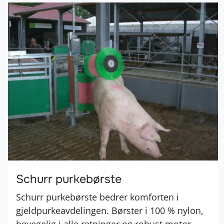
Schurr purkebørste
Schurr purkebørste bedrer komforten i
gjeldpurkeavdelingen. Børster i 100 % nylon,
bevegelig i alle retninger og robust motor
som tåler støv og vann – og som snur
rotasjonen ved overbelastning.