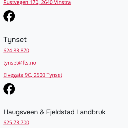
Tynset
624 83 870
tynset@fts.no
Elvegata 9C, 2500 Tynset
Haugsveen & Fjeldstad Landbruk
625 73 700
post@hfl.no
Siloveien 1, 2335 Stange