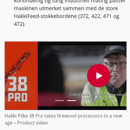
kontinuerlig og tung industriell mating passer
maskinen utmerket sammen med de store
HakkiFeed-stokkebordene (372, 422, 471 og
472).
Forrige
Nest
Hakki Pilke 38 Pro takes firewood processors to a new
age – Product video