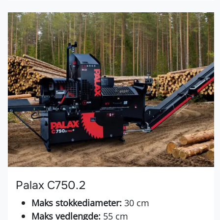
Palax C750.2
Maks stokkediameter:
30 cm
Maks vedlengde:
55 cm