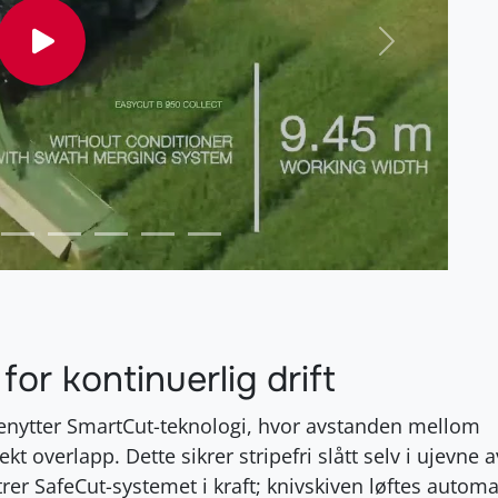
Neste
or kontinuerlig drift
enytter SmartCut-teknologi, hvor avstanden mellom
kt overlapp. Dette sikrer stripefri slått selv i ujevne a
er SafeCut-systemet i kraft; knivskiven løftes autom