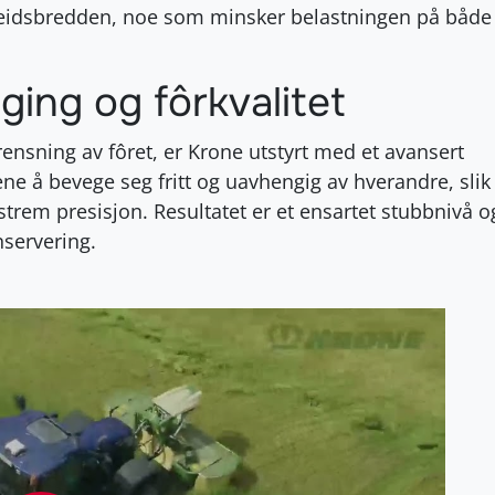
beidsbredden, noe som minsker belastningen på både
ging og fôrkvalitet
rensning av fôret, er Krone utstyrt med et avansert
ene å bevege seg fritt og uavhengig av hverandre, slik
trem presisjon. Resultatet er et ensartet stubbnivå o
nservering.