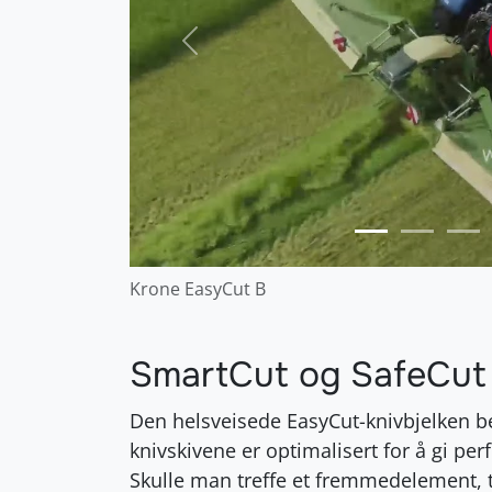
Forrige
Krone EasyCut B
SmartCut og SafeCut f
Den helsveisede EasyCut-knivbjelken b
knivskivene er optimalisert for å gi perfe
Skulle man treffe et fremmedelement, tr