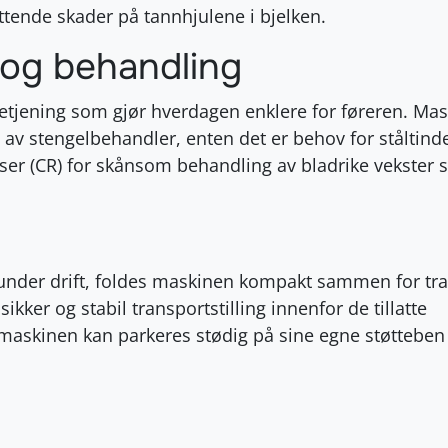
attende skader på tannhjulene i bjelken.
 og behandling
 betjening som gjør hverdagen enklere for føreren. Ma
av stengelbehandler, enten det er behov for ståltinde
alser (CR) for skånsom behandling av bladrike vekster
 under drift, foldes maskinen kompakt sammen for tra
ikker og stabil transportstilling innenfor de tillatte
askinen kan parkeres stødig på sine egne støtteben