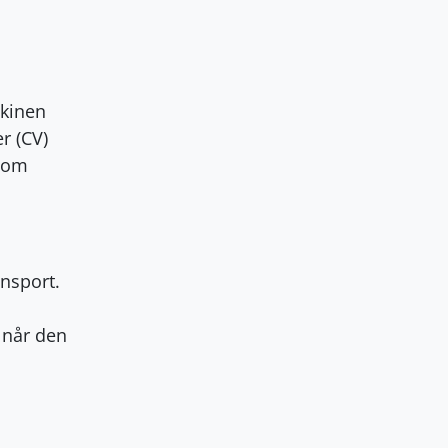
skinen
r (CV)
 som
nsport.
 når den