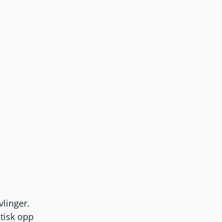
vlinger.
atisk opp