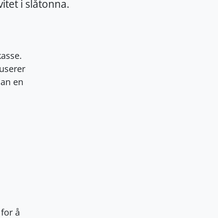
tet i slåtonna.
kasse.
duserer
man en
 for å