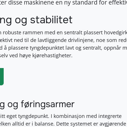
er disse maskinene en ny standard for effektivi
ng og stabilitet
en robuste rammen med en sentralt plassert hovedgir
ktivt ned til de lavtliggende drivlinjene, noe som re
. Ved å plassere tyngdepunktet lavt og sentralt, oppnår 
selv ved høye kjørehastigheter.
 og føringsarmer
sitt eget tyngdepunkt. I kombinasjon med integrerte
lken alltid er i balanse. Dette systemet er avgjørende