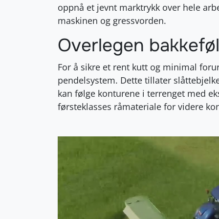
oppnå et jevnt marktrykk over hele ar
maskinen og gressvorden.
Overlegen bakkeføl
For å sikre et rent kutt og minimal foru
pendelsystem. Dette tillater slåttebjelk
kan følge konturene i terrenget med eks
førsteklasses råmateriale for videre ko