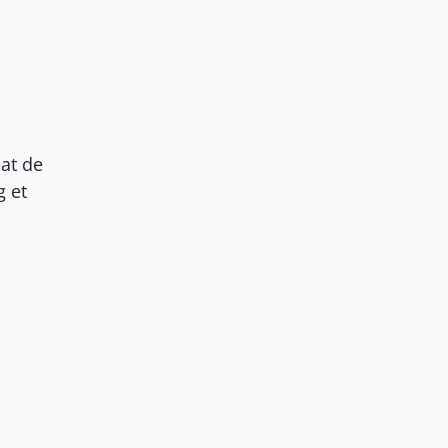
 at de
g et