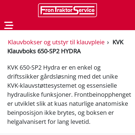
Klauvbokser og utstyr til klauvpleie
KVK
Klauvboks 650-SP2 HYDRA
KVK 650-SP2 Hydra er en enkel og
driftssikker gårdsløsning med det unike
KVK-klauvstøttesystemet og essensielle
hydrauliske funksjoner. Frontbeinopphenget
er utviklet slik at kuas naturlige anatomiske
beinposisjon ikke brytes, og boksen er
helgalvanisert for lang levetid.