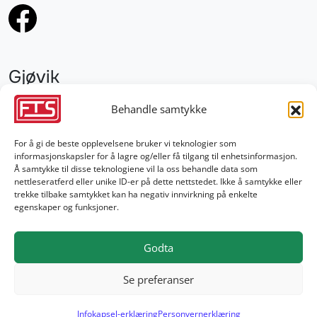
Gjøvik
952 28 000
Behandle samtykke
gjovik@fts.no
For å gi de beste opplevelsene bruker vi teknologier som
informasjonskapsler for å lagre og/eller få tilgang til enhetsinformasjon.
Damvegen 4, 2827 Hunndalen
Å samtykke til disse teknologiene vil la oss behandle data som
nettleseratferd eller unike ID-er på dette nettstedet. Ikke å samtykke eller
trekke tilbake samtykket kan ha negativ innvirkning på enkelte
egenskaper og funksjoner.
Godta
Se preferanser
© 2026 Fron Traktor Service AS
Infokapsel-erklæring
Personvernerklæring