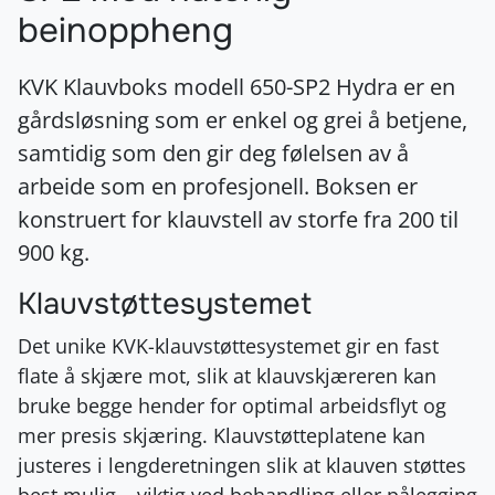
beinoppheng
KVK Klauvboks modell 650-SP2 Hydra er en
gårdsløsning som er enkel og grei å betjene,
samtidig som den gir deg følelsen av å
arbeide som en profesjonell. Boksen er
konstruert for klauvstell av storfe fra 200 til
900 kg.
Klauvstøttesystemet
Det unike KVK-klauvstøttesystemet gir en fast
flate å skjære mot, slik at klauvskjæreren kan
bruke begge hender for optimal arbeidsflyt og
mer presis skjæring. Klauvstøtteplatene kan
justeres i lengderetningen slik at klauven støttes
best mulig – viktig ved behandling eller pålegging