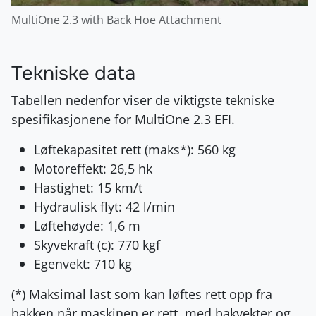
MultiOne 2.3 with Back Hoe Attachment
Tekniske data
Tabellen nedenfor viser de viktigste tekniske
spesifikasjonene for MultiOne 2.3 EFI.
Løftekapasitet rett (maks*): 560 kg
Motoreffekt: 26,5 hk
Hastighet: 15 km/t
Hydraulisk flyt: 42 l/min
Løftehøyde: 1,6 m
Skyvekraft (c): 770 kgf
Egenvekt: 710 kg
(*) Maksimal last som kan løftes rett opp fra
bakken når maskinen er rett, med bakvekter og