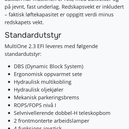
på jevnt, fast underlag. Redskapsvekt er inkludert
– faktisk løftekapasitet er oppgitt verdi minus
redskapets vekt.
Standardutstyr
MultiOne 2.3 EFI leveres med følgende
standardutstyr:
DBS (Dynamic Block System)
Ergonomisk oppvarmet sete
Hydraulisk multikobling
Hydraulisk oljekjøler
Mekanisk parkeringsbrems
ROPS/FOPS nivå I
Selvnivellerende dobbel-H teleskopbom
2 frontmonterte arbeidslamper
4-funksjons joystick