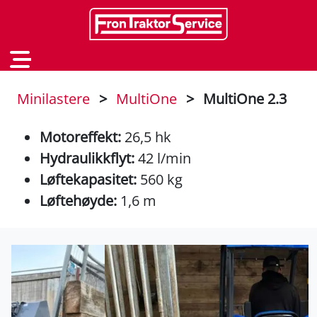
Minilastere
>
MultiOne
>
MultiOne 2.3
Motoreffekt:
26,5 hk
Hydraulikkflyt:
42 l/min
Løftekapasitet:
560 kg
Løftehøyde:
1,6 m