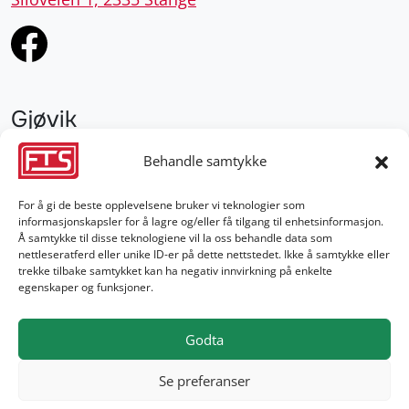
Gjøvik
952 28 000
Behandle samtykke
gjovik@fts.no
For å gi de beste opplevelsene bruker vi teknologier som
informasjonskapsler for å lagre og/eller få tilgang til enhetsinformasjon.
Damvegen 4, 2827 Hunndalen
Å samtykke til disse teknologiene vil la oss behandle data som
nettleseratferd eller unike ID-er på dette nettstedet. Ikke å samtykke eller
trekke tilbake samtykket kan ha negativ innvirkning på enkelte
egenskaper og funksjoner.
Godta
Se preferanser