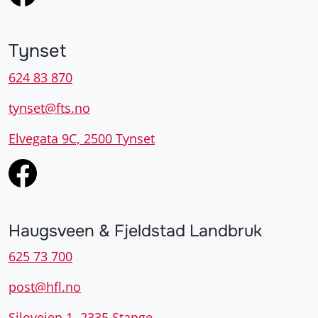
Tynset
624 83 870
tynset@fts.no
Elvegata 9C, 2500 Tynset
Haugsveen & Fjeldstad Landbruk
625 73 700
post@hfl.no
Siloveien 1, 2335 Stange