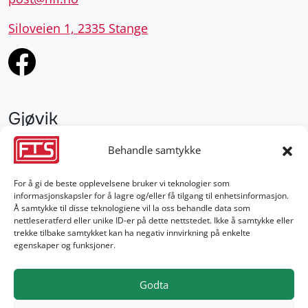
Siloveien 1, 2335 Stange
Gjøvik
952 28 000
Behandle samtykke
gjovik@fts.no
For å gi de beste opplevelsene bruker vi teknologier som
informasjonskapsler for å lagre og/eller få tilgang til enhetsinformasjon.
Damvegen 4, 2827 Hunndalen
Å samtykke til disse teknologiene vil la oss behandle data som
nettleseratferd eller unike ID-er på dette nettstedet. Ikke å samtykke eller
trekke tilbake samtykket kan ha negativ innvirkning på enkelte
egenskaper og funksjoner.
Godta