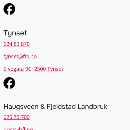
Tynset
624 83 870
tynset@fts.no
Elvegata 9C, 2500 Tynset
Haugsveen & Fjeldstad Landbruk
625 73 700
post@hfl.no