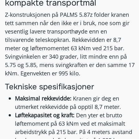
kompakte transportmål
Z-konstruksjonen på PALMS 5.87z folder kranen
tett sammen når den ikke er i bruk, noe som gir
vesentlig lavere transporthøyde enn en
tilsvarende teleskopkran. Rekkevidden er 8,7
meter og løftemomentet 63 kNm ved 215 bar.
Svingvinkelen er 340 grader, litt mindre enn på
5.75 og 5.85, mens svingkraften er den samme 17
kNm. Egenvekten er 995 kilo.
Tekniske spesifikasjoner
Maksimal rekkevidde:
Kranen gir deg en
utmerket rekkevidde på opptil 8,7 meter.
Løftekapasitet og kraft:
Den yter et brutto
løftemoment på 63 kNm ved et maksimalt
arbeidstrykk på 215 bar. På 4 meters avstand