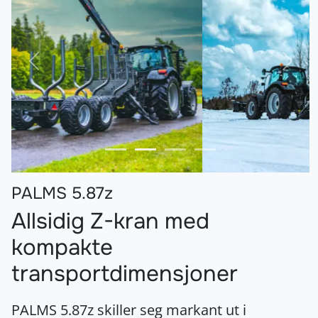
Forrige
Nest
PALMS 5.87z
Allsidig Z-kran med
kompakte
transportdimensjoner
PALMS 5.87z skiller seg markant ut i