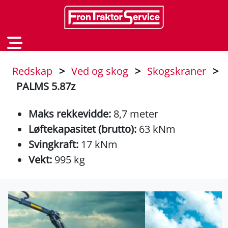
Redskap
>
Ved og skog
>
Skogskraner
>
PALMS 5.87z
Maks rekkevidde:
8,7 meter
Løftekapasitet (brutto):
63 kNm
Svingkraft:
17 kNm
Vekt:
995 kg