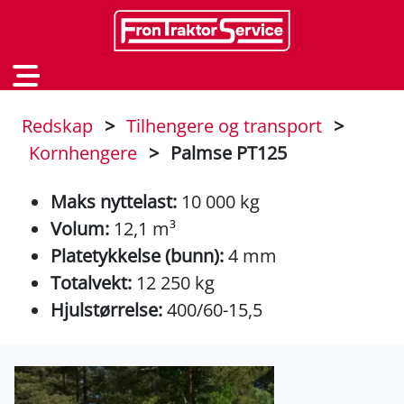
Redskap
>
Tilhengere og transport
>
Kornhengere
>
Palmse PT125
Maks nyttelast:
10 000 kg
Volum:
12,1 m³
Platetykkelse (bunn):
4 mm
Totalvekt:
12 250 kg
Hjulstørrelse:
400/60-15,5