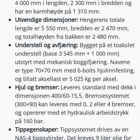
4 000 mm i lengden, 2 300 mm i bredden og
har en karmhøyde på 1 310 mm.
Utvendige dimensjoner:
Hengerens totale
lengde er 5 550 mm, bredden er 2 470 mm,
og totalhøyden fra bakken er 2 480 mm.
Understell og avfjæring:
Bygget på et toakslet
understell (base 3 545 mm + 1 000 mm)
utstyrt med mekanisk boggifjæring. Navene
er type 70×70 mm med 6-bolts hjulinnfesting,
og tillatt aksellast er 5 025 kg per aksel.
Hjul og bremser:
Leveres standard med dekk i
dimensjonen 400/60-15,5. Bremsesystemet
(300×90) kan leveres med 0, 2 eller 4 bremser,
og opererer med et hydraulisk arbeidstrykk
på 160 bar.
Tippegenskaper:
Tippsystemet drives av en
NAS-4 tippsylinder. Det kreves 9 liter olje for