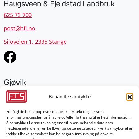
Haugsveen & Fjeldstad Landbruk
625 73 700
post@hfl.no
Siloveien 1, 2335 Stange
Gjøvik
952 28 000
Behandle samtykke
gjovik@fts.no
For å gi de beste opplevelsene bruker vi teknologier som
informasjonskapsler for å lagre og/eller få tilgang til enhetsinformasjon.
Damvegen 4, 2827 Hunndalen
Å samtykke til disse teknologiene vil la oss behandle data som
nettleseratferd eller unike ID-er på dette nettstedet. Ikke å samtykke eller
trekke tilbake samtykket kan ha negativ innvirkning på enkelte