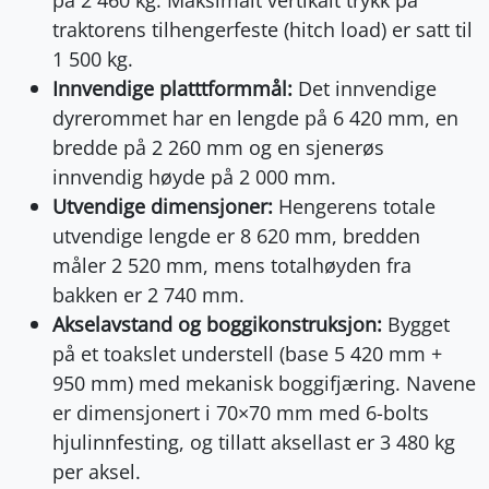
traktorens tilhengerfeste (hitch load) er satt til
1 500 kg.
Innvendige platttformmål:
Det innvendige
dyrerommet har en lengde på 6 420 mm, en
bredde på 2 260 mm og en sjenerøs
innvendig høyde på 2 000 mm.
Utvendige dimensjoner:
Hengerens totale
utvendige lengde er 8 620 mm, bredden
måler 2 520 mm, mens totalhøyden fra
bakken er 2 740 mm.
Akselavstand og boggikonstruksjon:
Bygget
på et toakslet understell (base 5 420 mm +
950 mm) med mekanisk boggifjæring. Navene
er dimensjonert i 70×70 mm med 6-bolts
hjulinnfesting, og tillatt aksellast er 3 480 kg
per aksel.