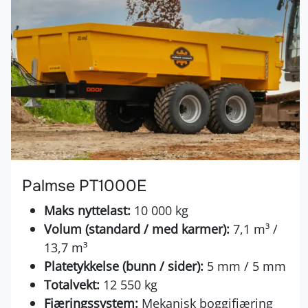
Palmse PT1000E
Maks nyttelast:
10 000 kg
Volum (standard / med karmer):
7,1 m³ /
13,7 m³
Platetykkelse (bunn / sider):
5 mm / 5 mm
Totalvekt:
12 550 kg
Fjæringssystem:
Mekanisk boggifjæring