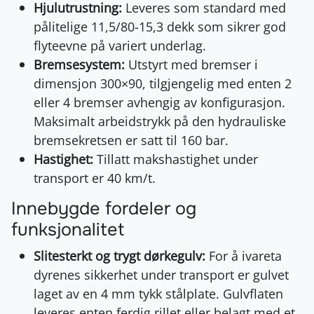
Hjulutrustning:
Leveres som standard med
pålitelige 11,5/80-15,3 dekk som sikrer god
flyteevne på variert underlag.
Bremsesystem:
Utstyrt med bremser i
dimensjon 300×90, tilgjengelig med enten 2
eller 4 bremser avhengig av konfigurasjon.
Maksimalt arbeidstrykk på den hydrauliske
bremsekretsen er satt til 160 bar.
Hastighet:
Tillatt makshastighet under
transport er 40 km/t.
Innebygde fordeler og
funksjonalitet
Slitesterkt og trygt dørkegulv:
For å ivareta
dyrenes sikkerhet under transport er gulvet
laget av en 4 mm tykk stålplate. Gulvflaten
leveres enten ferdig rillet eller belagt med et