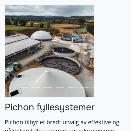
Forrige
Nest
Pichon fyllesystemer
Pichon tilbyr et bredt utvalg av effektive og
pålitelige fyllesystemer for vakumvogner,