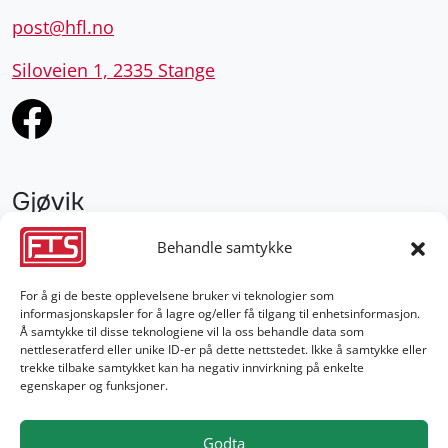
post@hfl.no
Siloveien 1, 2335 Stange
Gjøvik
952 28 000
Behandle samtykke
gjovik@fts.no
For å gi de beste opplevelsene bruker vi teknologier som
informasjonskapsler for å lagre og/eller få tilgang til enhetsinformasjon.
Damvegen 4, 2827 Hunndalen
Å samtykke til disse teknologiene vil la oss behandle data som
nettleseratferd eller unike ID-er på dette nettstedet. Ikke å samtykke eller
trekke tilbake samtykket kan ha negativ innvirkning på enkelte
egenskaper og funksjoner.
Godta