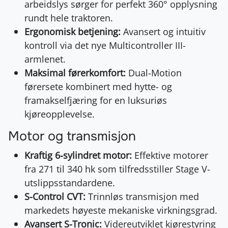
arbeidslys sørger for perfekt 360° opplysning
rundt hele traktoren.
Ergonomisk betjening:
Avansert og intuitiv
kontroll via det nye Multicontroller III-
armlenet.
Maksimal førerkomfort:
Dual-Motion
førersete kombinert med hytte- og
framakselfjæring for en luksuriøs
kjøreopplevelse.
Motor og transmisjon
Kraftig 6-sylindret motor:
Effektive motorer
fra 271 til 340 hk som tilfredsstiller Stage V-
utslippsstandardene.
S-Control CVT:
Trinnløs transmisjon med
markedets høyeste mekaniske virkningsgrad.
Avansert S-Tronic:
Videreutviklet kjørestyring