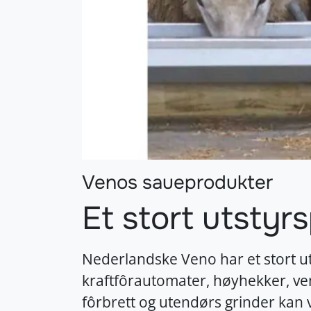
Venos saueprodukter
Et stort utstyr
Nederlandske Veno har et stort ut
kraftfôrautomater, høyhekker, ven
fôrbrett og utendørs grinder kan v