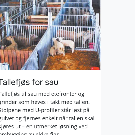
Tallefjøs for sau
Tallefjøs til sau med etefronter og
grinder som heves i takt med tallen.
Stolpene med U-profiler står løst på
gulvet og fjernes enkelt når tallen skal
kjøres ut – en utmerket løsning ved
ombygging av eldre fjøs.