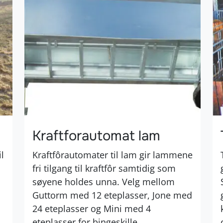
Kraftforautomat lam
l
Kraftfôrautomater til lam gir lammene
fri tilgang til kraftfôr samtidig som
s
søyene holdes unna. Velg mellom
Guttorm med 12 eteplasser, Jone med
24 eteplasser og Mini med 4
eteplasser for bingeskille.