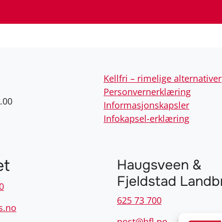
Kellfri – rimelige alternativer
Personvernerklæring
.00
Informasjonskapsler
Infokapsel-erklæring
et
Haugsveen &
Fjeldstad Landb
0
625 73 700
s.no
post@hfl.no