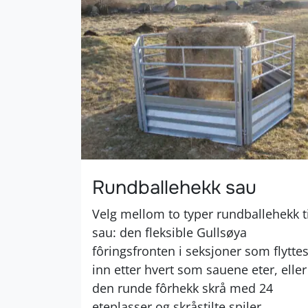
Rundballehekk sau
Velg mellom to typer rundballehekk ti
sau: den fleksible Gullsøya
fôringsfronten i seksjoner som flytte
inn etter hvert som sauene eter, eller
den runde fôrhekk skrå med 24
eteplasser og skråstilte spiler.