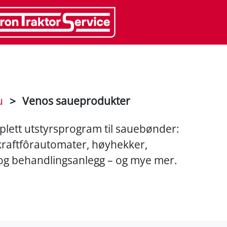
u
>
Venos saueprodukter
plett utstyrsprogram til sauebønder:
, kraftfôrautomater, høyhekker,
 og behandlingsanlegg – og mye mer.