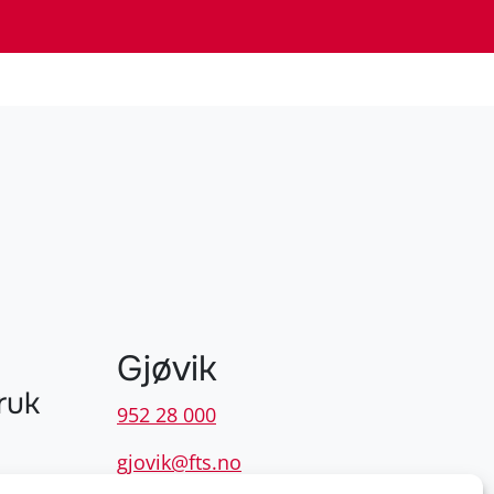
Gjøvik
ruk
952 28 000
gjovik@fts.no