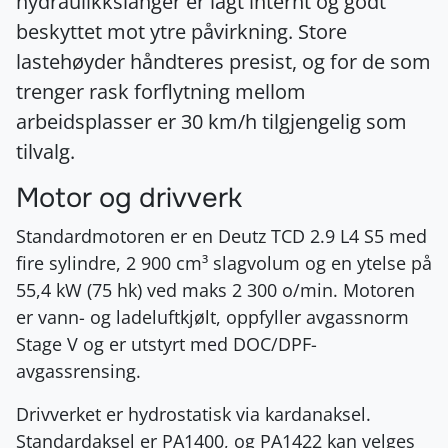
hydraulikkslanger er lagt internt og godt
beskyttet mot ytre påvirkning. Store
lastehøyder håndteres presist, og for de som
trenger rask forflytning mellom
arbeidsplasser er 30 km/h tilgjengelig som
tilvalg.
Motor og drivverk
Standardmotoren er en Deutz TCD 2.9 L4 S5 med
fire sylindre, 2 900 cm³ slagvolum og en ytelse på
55,4 kW (75 hk) ved maks 2 300 o/min. Motoren
er vann- og ladeluftkjølt, oppfyller avgassnorm
Stage V og er utstyrt med DOC/DPF-
avgassrensing.
Drivverket er hydrostatisk via kardanaksel.
Standardaksel er PA1400, og PA1422 kan velges