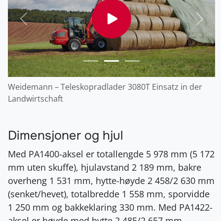
Forrige
Nest
Weidemann – Teleskopradlader 3080T Einsatz in der
Landwirtschaft
Dimensjoner og hjul
Med PA1400-aksel er totallengde 5 978 mm (5 172
mm uten skuffe), hjulavstand 2 189 mm, bakre
overheng 1 531 mm, hytte-høyde 2 458/2 630 mm
(senket/hevet), totalbredde 1 558 mm, sporvidde
1 250 mm og bakkeklaring 330 mm. Med PA1422-
aksel er høyde med hytte 2 485/2 657 mm