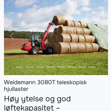
Forrige
Nest
Weidemann 3080T teleskopisk
hjullaster
Høy ytelse og god
løftekapasitet –