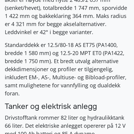
(senket/hevet), totalbredde 1 747 mm, sporvidde
1 422 mm og bakkeklaring 364 mm. Maks radius
er 4 321 mm for begge akselalternativer.
Leddvinkel er 42° i begge varianter.
Standarddekk er 12.5/80-18 AS ET75 (PA1400,
bredde 1 580 mm) og 12.5-20 MPT ET0 (PA1422,
bredde 1 750 mm). Et bredt utvalg alternative
dekkdimensjoner og profiler er tilgjengelig,
inkludert EM-, AS-, Multiuse- og Bibload-profiler,
samt mulighetene for vannfylling og dualdekk
foran.
Tanker og elektrisk anlegg
Drivstofftank rommer 82 liter og hydraulikktank
66 liter. Det elektriske anlegget opererer på 12 V
med 100 Ah batteri og 85 A dynamo.