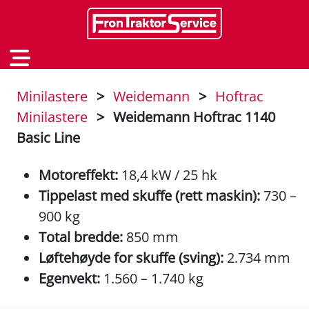
Minilastere
>
Weidemann
>
Hoftrac
Minilastere
>
Weidemann Hoftrac 1140
Basic Line
Motoreffekt:
18,4 kW / 25 hk
Tippelast med skuffe (rett maskin):
730 –
900 kg
Total bredde:
850 mm
Løftehøyde for skuffe (sving):
2.734 mm
Egenvekt:
1.560 – 1.740 kg