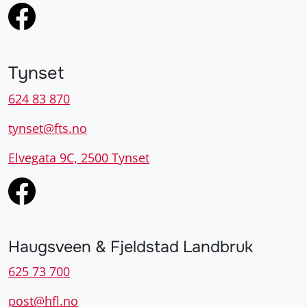
Tynset
624 83 870
tynset@fts.no
Elvegata 9C, 2500 Tynset
Haugsveen & Fjeldstad Landbruk
625 73 700
post@hfl.no