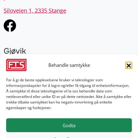
Siloveien 1, 2335 Stange
Gjøvik
952 28 000
Behandle samtykke
gjovik@fts.no
For å gi de beste opplevelsene bruker vi teknologier som
informasjonskapsler for å lagre og/eller få tilgang til enhetsinformasjon.
Damvegen 4, 2827 Hunndalen
Å samtykke til disse teknologiene vil la oss behandle data som
nettleseratferd eller unike ID-er på dette nettstedet. Ikke å samtykke eller
trekke tilbake samtykket kan ha negativ innvirkning på enkelte
egenskaper og funksjoner.
Godta