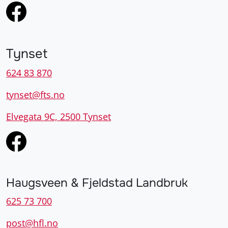
Tynset
624 83 870
tynset@fts.no
Elvegata 9C, 2500 Tynset
Haugsveen & Fjeldstad Landbruk
625 73 700
post@hfl.no