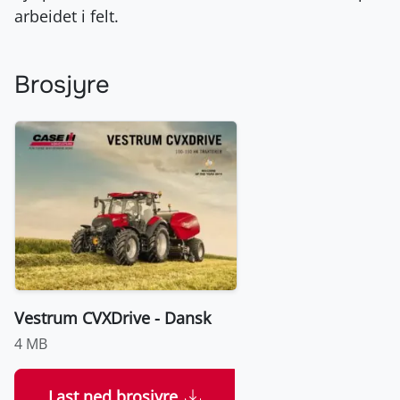
arbeidet i felt.
Brosjyre
Vestrum CVXDrive - Dansk
4 MB
Last ned brosjyre