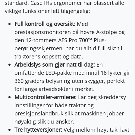
standard. Case IHs ergonomer har plassert alle
viktige funksjoner lett tilgjengelig:
Full kontroll og oversikt:
Med
prestasjonsmonitoren på høyre A-stolpe og
den 12-tommers AFS Pro 700™ Plus-
berøringsskjermen, har du alltid full sikt til
traktorens oppsett og data.
Arbeidslys som gjør natt til dag:
En
omfattende LED-pakke med inntil 18 lykter gir
360 graders belysning uten skygger, perfekt
for lange arbeidsøkter i mørket.
Multicontroller-armlene:
Lar deg skreddersy
innstillinger for både traktor og
presisjonslandbruk slik at maskinen jobber
nøyaktig slik du ønsker.
Tre hytteversjoner:
Velg mellom høyt tak, lavt