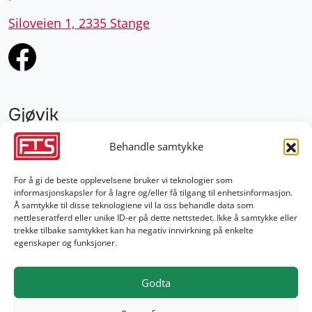
Siloveien 1, 2335 Stange
Gjøvik
952 28 000
Behandle samtykke
gjovik@fts.no
For å gi de beste opplevelsene bruker vi teknologier som
informasjonskapsler for å lagre og/eller få tilgang til enhetsinformasjon.
Damvegen 4, 2827 Hunndalen
Å samtykke til disse teknologiene vil la oss behandle data som
nettleseratferd eller unike ID-er på dette nettstedet. Ikke å samtykke eller
trekke tilbake samtykket kan ha negativ innvirkning på enkelte
egenskaper og funksjoner.
Godta