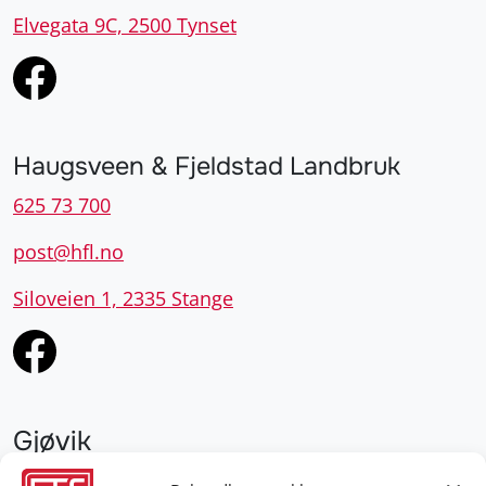
Elvegata 9C, 2500 Tynset
Haugsveen & Fjeldstad Landbruk
625 73 700
post@hfl.no
Siloveien 1, 2335 Stange
Gjøvik
952 28 000