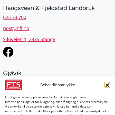
Haugsveen & Fjeldstad Landbruk
625 73 700
post@hfl.no
Siloveien 1, 2335 Stange
Gjøvik
952 28 000
Behandle samtykke
gjovik@fts.no
For å gi de beste opplevelsene bruker vi teknologier som
informasjonskapsler for å lagre og/eller få tilgang til enhetsinformasjon.
Damvegen 4, 2827 Hunndalen
Å samtykke til disse teknologiene vil la oss behandle data som
nettleseratferd eller unike ID-er på dette nettstedet. Ikke å samtykke eller