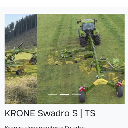
Forrige
Nest
KRONE Swadro S | TS
Krones slepemonterte Swadro