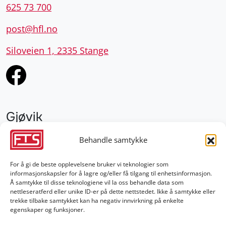
625 73 700
post@hfl.no
Siloveien 1, 2335 Stange
Gjøvik
952 28 000
Behandle samtykke
gjovik@fts.no
For å gi de beste opplevelsene bruker vi teknologier som
informasjonskapsler for å lagre og/eller få tilgang til enhetsinformasjon.
Damvegen 4, 2827 Hunndalen
Å samtykke til disse teknologiene vil la oss behandle data som
nettleseratferd eller unike ID-er på dette nettstedet. Ikke å samtykke eller
trekke tilbake samtykket kan ha negativ innvirkning på enkelte
egenskaper og funksjoner.