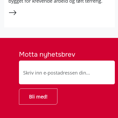
bygget for krevende arbeid og tøft terreng.
Motta nyhetsbrev