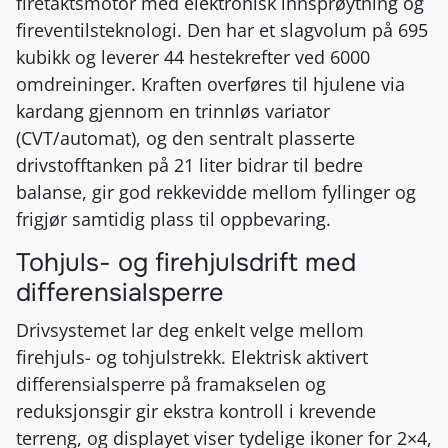
firetaktsmotor med elektronisk innsprøytning og
fireventilsteknologi. Den har et slagvolum på 695
kubikk og leverer 44 hestekrefter ved 6000
omdreininger. Kraften overføres til hjulene via
kardang gjennom en trinnløs variator
(CVT/automat), og den sentralt plasserte
drivstofftanken på 21 liter bidrar til bedre
balanse, gir god rekkevidde mellom fyllinger og
frigjør samtidig plass til oppbevaring.
Tohjuls- og firehjulsdrift med
differensialsperre
Drivsystemet lar deg enkelt velge mellom
firehjuls- og tohjulstrekk. Elektrisk aktivert
differensialsperre på framakselen og
reduksjonsgir gir ekstra kontroll i krevende
terreng, og displayet viser tydelige ikoner for 2×4,