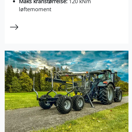
Maks kranstørrelse:
120 kNm
løftemoment