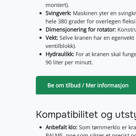
montert).
Svingverk:
Maskinen yter en svingkra
hele 380 grader for overlegen fleksib
Dimensjonering for rotator:
Konstru
Vekt:
Selve kranen har en egenvekt p
ventilblokk).
Hydraulikk:
For at kranen skal funge
90 liter per minutt.
Be om tilbud / Mer informasjon
Kompatibilitet og utst
Anbefalt klo:
Som tømmerklo er kran
PALMS, noe som sikrer et presist 