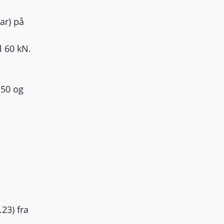
ar) på
l 60 kN.
 50 og
23) fra