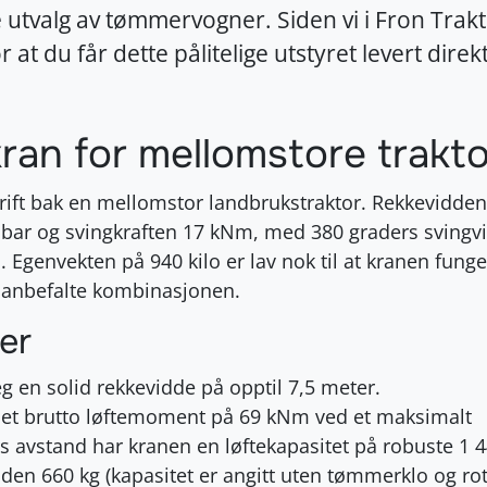
utvalg av tømmervogner. Siden vi i Fron Trakto
or at du får dette pålitelige utstyret levert dire
ran for mellomstore trakt
rift bak en mellomstor landbrukstraktor. Rekkevidden
ar og svingkraften 17 kNm, med 380 graders svingvi
. Egenvekten på 940 kilo er lav nok til at kranen fung
 anbefalte kombinasjonen.
er
g en solid rekkevidde på opptil 7,5 meter.
 et brutto løftemoment på 69 kNm ved et maksimalt
s avstand har kranen en løftekapasitet på robuste 1 4
r den 660 kg (kapasitet er angitt uten tømmerklo og ro