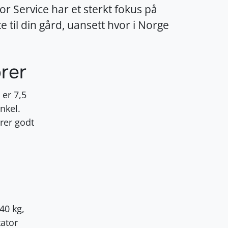
r Service har et sterkt fokus på
kte til din gård, uansett hvor i Norge
orer
 er 7,5
nkel.
erer godt
40 kg,
tator