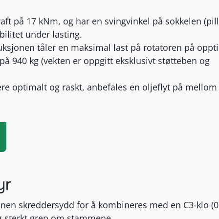
ft på 17 kNm, og har en svingvinkel på sokkelen (pill
ilitet under lasting.
ksjonen tåler en maksimal last på rotatoren på oppti
å 940 kg (vekten er oppgitt eksklusivt støtteben og
re optimalt og raskt, anbefales en oljeflyt på mellom
yr
en skreddersydd for å kombineres med en C3-klo (0.
og sterkt grep om stammene.