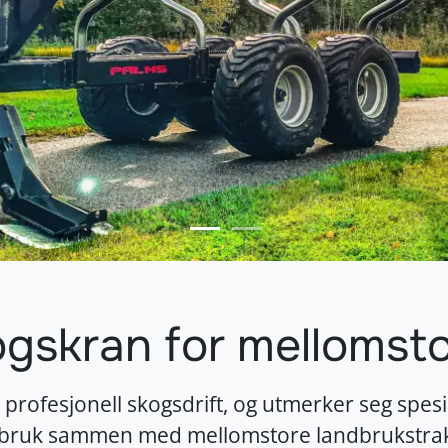
ogskran for mellomsto
, profesjonell skogsdrift, og utmerker seg spe
r bruk sammen med mellomstore landbrukstrak