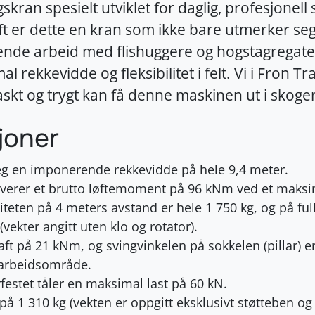
ran spesielt utviklet for daglig, profesjonell
raft er dette en kran som ikke bare utmerker 
vende arbeid med flishuggere og hogstagregate
 rekkevidde og fleksibilitet i felt. Vi i Fron Tr
du raskt og trygt kan få denne maskinen ut i sk
joner
g en imponerende rekkevidde på hele 9,4 meter.
verer et brutto løftemoment på 96 kNm ved et maksi
iteten på 4 meters avstand er hele 1 750 kg, og på ful
vekter angitt uten klo og rotator).
t på 21 kNm, og svingvinkelen på sokkelen (pillar) e
 arbeidsområde.
festet tåler en maksimal last på 60 kN.
å 1 310 kg (vekten er oppgitt eksklusivt støtteben og