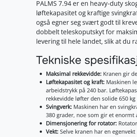
PALMS 7.94 er en heavy-duty skogsk
løftekapasitet og kraftige svingk
også egner seg svært godt til kre
dobbelt teleskoputskyt for maksimal
levering til hele landet, slik at 
Tekniske spesifikas
Maksimal rekkevidde:
Kranen gir de
Løftekapasitet og kraft:
Maskinen le
arbeidstrykk på 240 bar. Løftekapas
rekkevidde løfter den solide 650 kg (
Svingverk:
Maskinen har en svingkraf
380 grader, noe som gir et enormt
Dimensjonering for rotator:
Rotator
Vekt:
Selve kranen har en egenvekt p