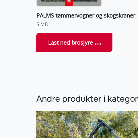
PALMS tømmervogner og skogskraner
5 MB
Last ned brosjyre
Andre produkter i katego