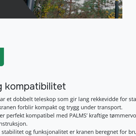
g kompatibilitet
r et dobbelt teleskop som gir lang rekkevidde for 
 kranen forblir kompakt og trygg under transport.
er perfekt kompatibel med PALMS’ kraftige tømmerv
struksjon.
tabilitet og funksjonalitet er kranen beregnet for br